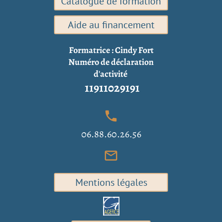
Catalogue de formation
Aide au financement
Formatrice : Cindy Fort
Numéro de
déclaration
d'activité
11911029191
local_phone
06.88.60.26.56
mail_outline
Mentions légales