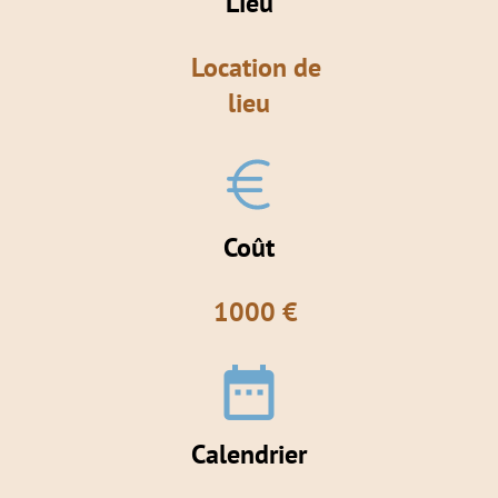
Lieu
Location de
lieu
Coût
1000 €
date_range
Calendrier